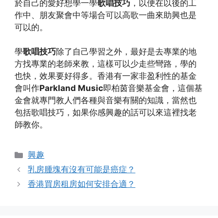
於自己的愛好想學一學
歌唱技巧
，以便在以後的工
作中、朋友聚會中等場合可以高歌一曲來助興也是
可以的。
學
歌唱技巧
除了自己學習之外，最好是去專業的地
方找專業的老師來教，這樣可以少走些彎路，學的
也快，效果要好得多。香港有一家非盈利性的基金
會叫作
Parkland Music
即柏茵音樂基金會，這個基
金會就專門教人們各種與音樂有關的知識，當然也
包括歌唱技巧，如果你感興趣的話可以來這裡找老
師教你。
Categories
興趣
乳房腫塊有沒有可能是癌症？
香港買房租房如何安排合適？