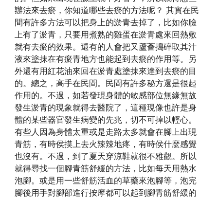
辦法來去瘀，你知道哪些去瘀的方法呢？ 其實在民
間有許多方法可以把身上的淤青去掉了，比如你臉
上有了淤青，只要用煮熟的雞蛋在淤青處來回熱敷
就有去瘀的效果。還有的人會把又蘆薈搗碎取其汁
液來塗抹在有瘀青地方也能起到去瘀的作用等。另
外還有用紅花油來回在淤青處塗抹來達到去瘀的目
的。總之，高手在民間。民間有許多秘方還是很起
作用的。不過，如若發現身體的敏感部位無緣無故
發生淤青的現象就得去醫院了，這種現像也許是身
體的某些器官發生病變的先兆，切不可掉以輕心。
有些人因為身體太重或是走路太多就會在腳上出現
青筋，有時侯摸上去火辣辣地疼，有時侯什麼感覺
也沒有。不過，到了夏天穿涼鞋就很不雅觀。所以
就得尋找一個腳青筋舒緩的方法，比如每天用熱水
泡腳。或是用一些舒筋活血的草藥來泡腳等，泡完
腳後用手對腳部進行按摩都可以起到腳青筋舒緩的