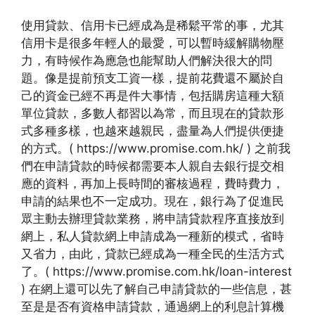
使用貸款、信用卡已經成為是稀鬆平常的事，尤其
信用卡是很多年輕人的最愛，可以暫時緩解購物壓
力，有時候作為應急也能幫助人們解決很大的問
題。像是提前預支工資一樣，提前花費還不屬於自
己的資金已經不再是件大事情，包括購房這種大額
單位貸款，多數人都習以為常，而且現在的貸款形
式多種多樣，也越來越親民，盡量為人們提供便捷
的方式。( https://www.promise.com.hk/ ) 之前我
們在申請貸款的時候都需要本人親自去銀行提交相
應的資料，再加上長時間的審核過程，費時費力，
申請的結果也不一定成功。現在，銀行為了促進民
眾主動去辦理貸款業務，將申請貸款程序直接放到
網上，私人貸款網上申請成為一種新的模式，省時
又省力，由此，貸款已經成為一種全民的生活方式
了。( https://www.promise.com.hk/loan-interest
) 在網上還可以先了解自己申請貸款的一些信息，甚
至是是否有資格申請貸款，通過網上的利息計算機