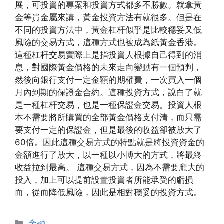
展，可投資的專案和投資方式都多不勝數。就拿黃
金等貴金屬來講，黃金投資方法有就很多。但是在
不同的投資方法中，黃金杠杆似乎是比較穩妥又低
風險的交易方式，這種方式也被成為紙黃金香港。
這種杠杆交易實際上是指投資人根據自己得到的消
息，對國際黃金價格的未來走向變動有一個預判，
然後向銀行支付一定金額的期權費，一次買入一個
月內到期的保證金合約。這種投資方式，說白了就
是一種杠杆交易，也是一種保證金交易。投資人根
本不需要將所購買的全部黃金價格支付清，而只需
要支付一定的保證金，但是最後的收益卻被放大了
60倍。因此這種交易方式的特點就是將投資資金的
金額進行了放大，以一種以小博大的方式，將最終
收益拉到最高。 這種交易方式，因為不需要龐大的
投入，加上可以提前設置投資者所能承受的虧損
而，從而降低風險，因此是相對穩妥的投資方式。
Categories
金融