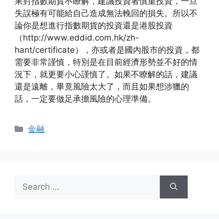
果對指數期貨不瞭解，建議投資者慎重投資，一旦
失誤極有可能給自己造成無法輓回的損失。所以不
論你是想進行指數期貨的投資還是港股投資
（http://www.eddid.com.hk/zh-
hant/certificate），亦或者是國內股市的投資，都
需要非常謹慎，特別是在目前經濟形勢並不好的情
況下，就更要小心謹慎了。如果不瞭解的話，建議
還是遠離，畢竟風險太大了，而且如果想涉獵的
話，一定要做足承擔風險的心理準備。
Categories
金融
Search
for: