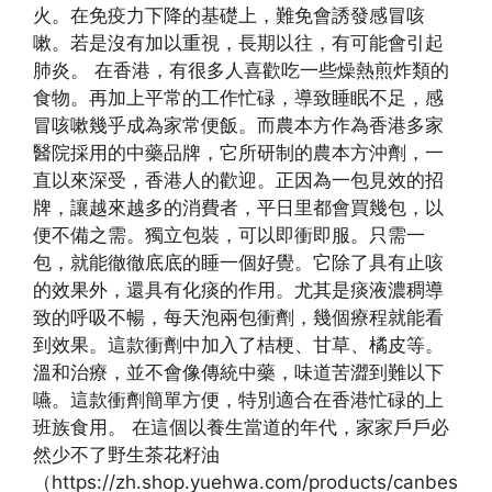
火。在免疫力下降的基礎上，難免會誘發感冒咳
嗽。若是沒有加以重視，長期以往，有可能會引起
肺炎。 在香港，有很多人喜歡吃一些燥熱煎炸類的
食物。再加上平常的工作忙碌，導致睡眠不足，感
冒咳嗽幾乎成為家常便飯。而農本方作為香港多家
醫院採用的中藥品牌，它所研制的農本方沖劑，一
直以來深受，香港人的歡迎。正因為一包見效的招
牌，讓越來越多的消費者，平日里都會買幾包，以
便不備之需。獨立包裝，可以即衝即服。只需一
包，就能徹徹底底的睡一個好覺。它除了具有止咳
的效果外，還具有化痰的作用。尤其是痰液濃稠導
致的呼吸不暢，每天泡兩包衝劑，幾個療程就能看
到效果。這款衝劑中加入了桔梗、甘草、橘皮等。
溫和治療，並不會像傳統中藥，味道苦澀到難以下
嚥。這款衝劑簡單方便，特別適合在香港忙碌的上
班族食用。 在這個以養生當道的年代，家家戶戶必
然少不了野生茶花籽油
（https://zh.shop.yuehwa.com/products/canbes