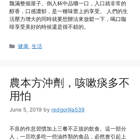
飄滿整個屋子。倒入杯中品嚐一口，入口就非常的
醇香，口感濃郁，是一種味蕾上的享受。 人們的生
活壓力增大的同時就要想辦法來放鬆一下，喝口咖
啡享受美好的時候還是很不錯的。
Categories
健康
,
生活
農本方沖劑，咳嗽痰多不
用怕
June 5, 2019
by
redgorilla539
不良的作息習慣加上三餐不正規的飲食。這一部分
人，一旦吃多吃一些油炸類的食品，必然會引起上