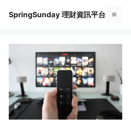
Skip
to
SpringSunday 理財資訊平台
Menu
content