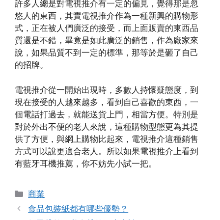
許多人總是對電視推介有一定的偏見，覺得那是忽
悠人的東西，其實電視推介作為一種新興的購物形
式，正在被人們廣泛的接受，而上面販賣的東西品
質還是不錯，畢竟是如此廣泛的銷售，作為廠家來
說，如果品質不到一定的標準，那等於是砸了自己
的招牌。
電視推介從一開始出現時，多數人持懷疑態度，到
現在接受的人越來越多，看到自己喜歡的東西，一
個電話打過去，就能送貨上門，相當方便。特別是
對於外出不便的老人來說，這種購物型態更為其提
供了方便，與網上購物比起來，電視推介這種銷售
方式可以說更適合老人。所以如果電視推介上看到
有藍牙耳機推薦，你不妨先小試一把。
Categories
商業
食品包裝紙都有哪些優勢？