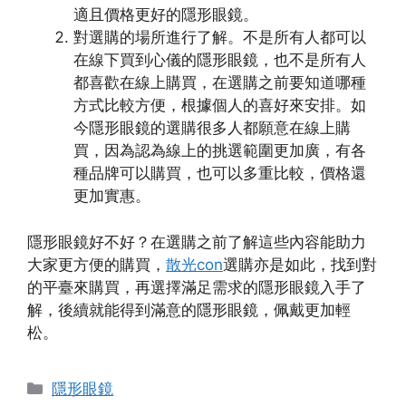
適且價格更好的隱形眼鏡。
對選購的場所進行了解。不是所有人都可以
在線下買到心儀的隱形眼鏡，也不是所有人
都喜歡在線上購買，在選購之前要知道哪種
方式比較方便，根據個人的喜好來安排。如
今隱形眼鏡的選購很多人都願意在線上購
買，因為認為線上的挑選範圍更加廣，有各
種品牌可以購買，也可以多重比較，價格還
更加實惠。
隱形眼鏡好不好？在選購之前了解這些內容能助力
大家更方便的購買，
散光con
選購亦是如此，找到對
的平臺來購買，再選擇滿足需求的隱形眼鏡入手了
解，後續就能得到滿意的隱形眼鏡，佩戴更加輕
松。
Categories
隱形眼鏡