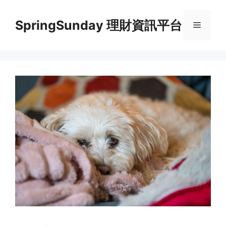
Skip
to
SpringSunday 理財資訊平台
Menu
content