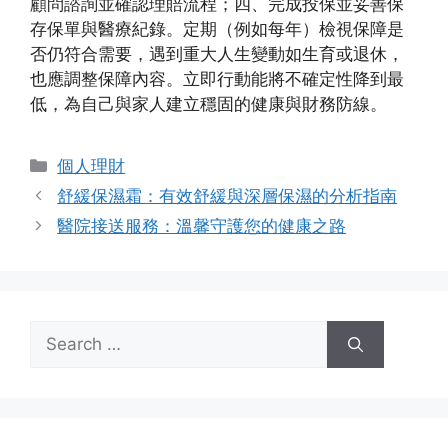
顧問諮詢並確認理賠流程；四、完成投保並妥善保
存保單與醫療紀錄。定期（例如每年）檢視保障是
否仍符合需要，遇到重大人生變動如生育或退休，
也應調整保障內容。立即行動能將不確定性降到最
低，為自己與家人建立穩固的健康與財務防線。
Categories
個人理財
舒緩保濕霜：有效舒緩與深層保濕的分析指南
醫院接送服務：溫馨守護您的健康之路
Search
for: