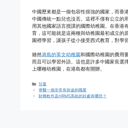
中國歷來都是一個包容性很強的國家，而香
中國傳統一點兒也沒丟。這裡不僅有公立的
用其他國家語言授課的國際幼稚園。在香港
育，這可能就是這兩種與幼稚園最初成立的
園裡學習，讓孩子從小接受西式教育，對學
雖然
港島的英文幼稚園
和國際幼稚園的費用
而且可以學習外語。這也是許多中國家長選
上哪種幼稚園，在港島都有開辦。
Categories
兒童
脊醫一個非常有前途的職業
財務軟件及HRMS系統的好處有哪些？