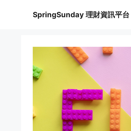
Skip
to
SpringSunday 理財資訊平台
content