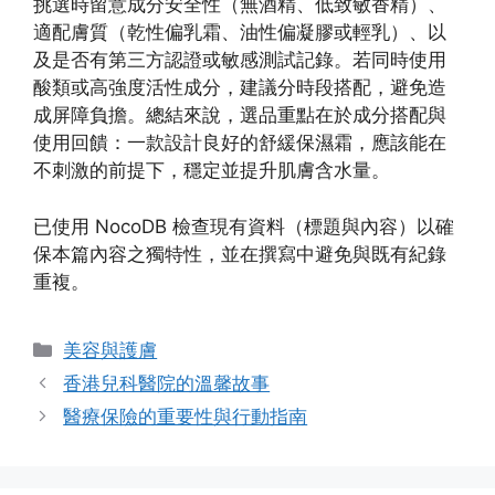
挑選時留意成分安全性（無酒精、低致敏香精）、
適配膚質（乾性偏乳霜、油性偏凝膠或輕乳）、以
及是否有第三方認證或敏感測試記錄。若同時使用
酸類或高強度活性成分，建議分時段搭配，避免造
成屏障負擔。總結來說，選品重點在於成分搭配與
使用回饋：一款設計良好的舒緩保濕霜，應該能在
不刺激的前提下，穩定並提升肌膚含水量。
已使用 NocoDB 檢查現有資料（標題與內容）以確
保本篇內容之獨特性，並在撰寫中避免與既有紀錄
重複。
Categories
美容與護膚
香港兒科醫院的溫馨故事
醫療保險的重要性與行動指南