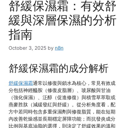
舒緩保濕霜：有效舒
緩與深層保濕的分析
指南
October 3, 2025
by
n8n
舒緩保濕霜的成分解析
舒緩保濕霜
通常以修復與鎖水為核心，常見有效成
分包括神經醯胺（修復皮脂層）、玻尿酸與甘油
（強化保濕）、泛醇（促進修復）與積雪草萃取或
燕麥胜肽（減緩發紅與舒緩）。從分析角度看，配
方中若同時包含多重保濕劑與修復脂質，能在短期
內改善乾燥感並長期穩定屏障功能；而抗發炎成分
比例與基底油脂的選擇，則決定了舒緩效果的溫和