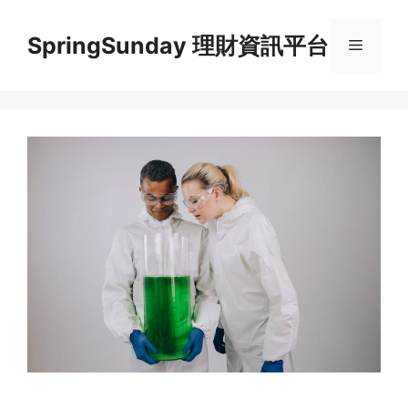
Skip
to
SpringSunday 理財資訊平台
Menu
content