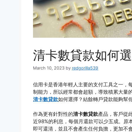
清卡數貸款如何選
March 10, 2023
by
redgorilla539
信用卡是香港年輕人主要的支付工具之一，
制能力，所以經常都會超額，導致積累大量
清卡數貸款
如何選擇？結餘轉戶貸款能夠幫
作為更有針對性的
清卡數貸款
產品，客戶從此
近98%的利息，每個月還款可以少五成。原
即可還清，並且不會產生任何負擔，更加不