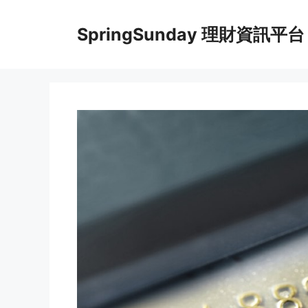
Skip
to
SpringSunday 理財資訊平台
content