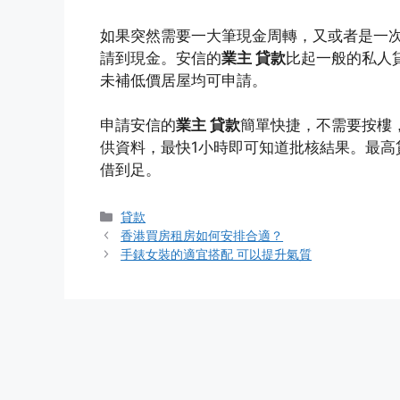
如果突然需要一大筆現金周轉，又或者是一
請到現金。安信的
業主 貸款
比起一般的私人
未補低價居屋均可申請。
申請安信的
業主 貸款
簡單快捷，不需要按樓
供資料，最快1小時即可知道批核結果。最高
借到足。
Categories
貸款
香港買房租房如何安排合適？
手錶女裝的適宜搭配 可以提升氣質