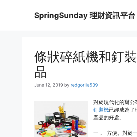
Skip
to
SpringSunday 理財資訊平台
content
條狀碎紙機和釘裝
品
June 12, 2019
by
redgorilla539
對於現代化的辦公
釘裝機
已經成為了
產品的好處。
一， 方便。對於