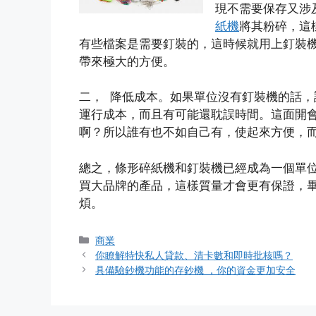
現不需要保存又涉
紙機
將其粉碎，這
有些檔案是需要釘裝的，這時候就用上釘裝
帶來極大的方便。
二， 降低成本。如果單位沒有釘裝機的話
運行成本，而且有可能還耽誤時間。這面開
啊？所以誰有也不如自己有，使起來方便，
總之，條形碎紙機和釘裝機已經成為一個單
買大品牌的產品，這樣質量才會更有保證，
煩。
Categories
商業
你瞭解特快私人貸款、清卡數和即時批核嗎？
具備驗鈔機功能的存鈔機 ，你的資金更加安全