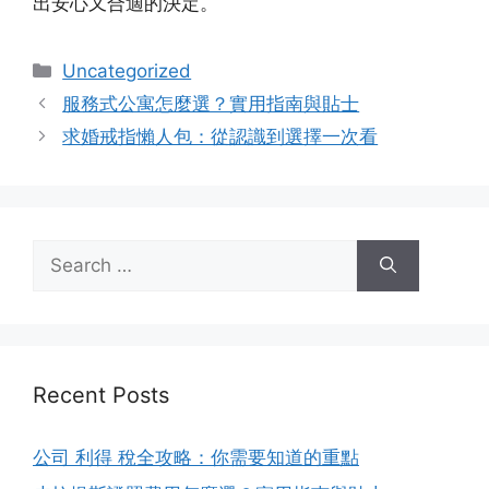
出安心又合適的決定。
Categories
Uncategorized
服務式公寓怎麼選？實用指南與貼士
求婚戒指懶人包：從認識到選擇一次看
Search
for:
Recent Posts
公司 利得 稅全攻略：你需要知道的重點