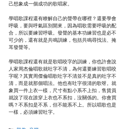
己想象成一個成功的歌唱家。
學唱歌課程還有瞭解自己的聲帶在哪裡？還要學會
呼吸，要與呼氣區別開來，因為唱歌需要呼吸的配
合，所以要練習呼吸。發聲的基本功練習也是必不
可少的，還有就是共鳴訓練，包括共鳴尋找法、掩
耳發聲等。
學唱歌課程還有就是歌唱咬字的訓練，你也許會說
人家周杰倫唱歌就吐字不清，為何還要練習歌唱咬
字呢？其實周傑倫唱歌吐字不清並不是真的吐字不
清，而是就那個唱法。他也有吐字很清的歌呀。就
象買一件上衣一樣，尺寸有點小系不上扣，售貨員
就說了現在誰穿上衣也不系扣，沒關係的。你會買
嗎？不系扣是不系，但不能系不上。所以唱歌也是
一樣，必須練習吐字。
Categories