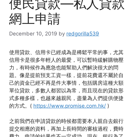
便民貸款—私人貸款
網上申請
December 10, 2019
by
redgorilla539
使用貸款、信用卡已經成為是稀鬆平常的事，尤其
信用卡是很多年輕人的最愛，可以暫時緩解購物壓
力，有時候作為應急也能幫助人們解決很大的問
題。像是提前預支工資一樣，提前花費還不屬於自
己的資金已經不再是件大事情，包括購房這種大額
單位貸款，多數人都習以為常，而且現在的貸款形
式多種多樣，也越來越親民，盡量為人們提供便捷
的方式。(
https://www.promise.com.hk/
)
之前我們在申請貸款的時候都需要本人親自去銀行
提交相應的資料，再加上長時間的審核過程，費時
費力，申請的結果也不一定成功。現在，銀行為了