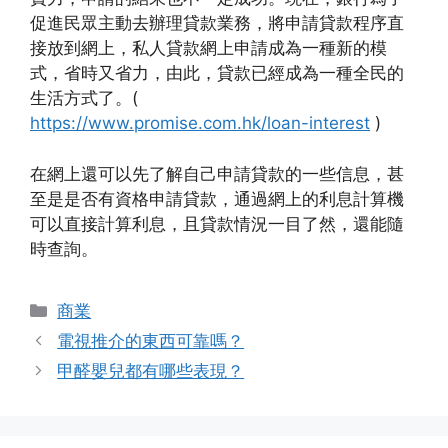
促進民眾主動去辦理貸款業務，將申請貸款程序直
接放到網上，私人貸款網上申請成為一種新的模
式，省時又省力，由此，貸款已經成為一種全民的
生活方式了。(
https://www.promise.com.hk/loan-interest
)
在網上還可以先了解自己申請貸款的一些信息，甚
至是是否有資格申請貸款，通過網上的利息計算機
可以直接計算利息，且貸款情況一目了然，還能隨
時查詢。
Categories
商業
電視推介的東西可靠嗎？
甲醛嬰兒都有哪些表現？