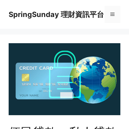
Skip
to
SpringSunday 理財資訊平台
Menu
content