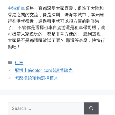
中港租車
業務一直都深受大家喜愛，促進了大陸和
香港之間的交流，像是深圳、珠海等城市，本來離
得香港就很近，通過租車就可以很方便的到香港
了。 不管你是選擇租車自駕游還是租車帶司機，讓
司機帶大家遊玩的，都是非常方便的。 聽到這裡，
大家是不是都躍躍欲試了呢？ 那還等甚麼，快快行
動吧！
Categories
租車
配博士倫color con時讀懂驗光
怎麼樣給寵物選擇棺木
Search
for: