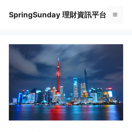
Skip
to
SpringSunday 理財資訊平台
Menu
content