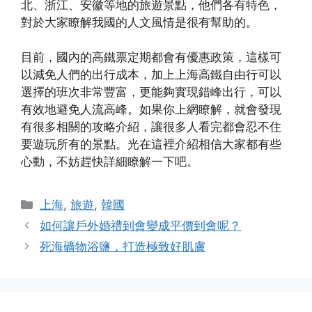
北、浙江、安徽等地的旅遊景點，他們各有特色，
對於大家瞭解我國的人文風情是很有幫助的。
目前，國內的高鐵票定期都會有優惠政策，這樣可
以減免人們的出行成本，加上上海高鐵自由行可以
選擇的班次非常豐富，更能夠實現錯峰出行，可以
有效地避免人流高峰。如果你上網瞭解，就會發現
有很多相關的攻略介紹，讓很多人看完都會忍不住
要遊玩所有的景點。光在這裡介紹相信大家都有些
心動，不妨趕快詳細瞭解一下吧。
Categories
上海
,
旅遊
,
韓國
如何讓戶外婚禮到會變成平價到會呢？
死海礦物浴鹽，打造極致好肌膚